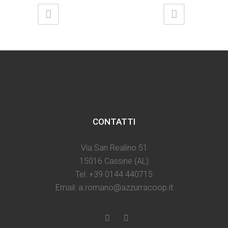
CONTATTI
Via San Realino 51
15016 Cassine (AL)
Tel: +39 0144 440715
Email: a.romano@azzurracoop.it